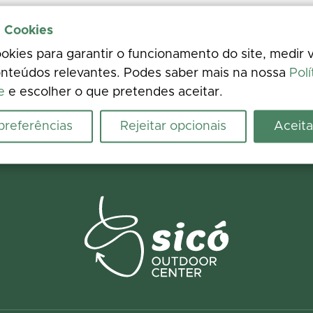
e Cookies
kies para garantir o funcionamento do site, medir v
nteúdos relevantes. Podes saber mais na nossa
Polí
e
e escolher o que pretendes aceitar.
 preferências
Rejeitar opcionais
Aceita
riência
crescenta fotos. A tua opinião melhora a informação para todos.