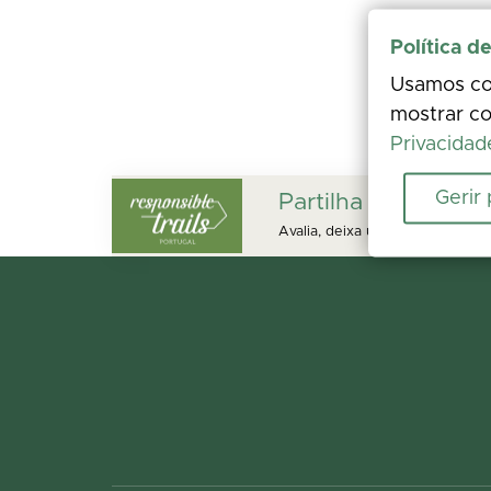
Política d
Usamos coo
mostrar co
Privacidad
Gerir
Partilha a tua expe
Avalia, deixa um comentário e a