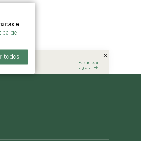
isitas e
tica de
r todos
Participar
agora