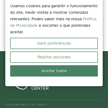
Usamos cookies para garantir o funcionamento
do site, medir visitas e mostrar conteúdos
relevantes. Podes saber mais na nossa
Política
Partilha a tua experiência
de Privacidade
e escolher o que pretendes
aceitar.
Avalia, deixa um comentário e acrescenta fotos. A tua opinião
melhora a informação para todos.
Gerir preferências
Participar agora
Rejeitar opcionais
Aceitar todos
EXPLORA PELO TEU PERFIL: