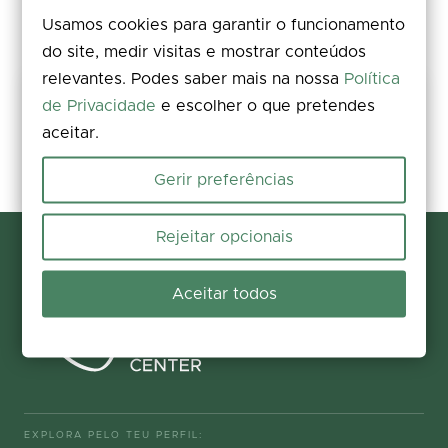
Usamos cookies para garantir o funcionamento
do site, medir visitas e mostrar conteúdos
relevantes. Podes saber mais na nossa
Política
Partilha a tua experiência
de Privacidade
e escolher o que pretendes
aceitar.
Avalia, deixa um comentário e acrescenta fotos. A tua opinião
melhora a informação para todos.
Gerir preferências
Participar agora
Rejeitar opcionais
Aceitar todos
EXPLORA PELO TEU PERFIL: