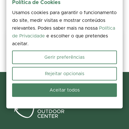
Política de Cookies
Usamos cookies para garantir o funcionamento
do site, medir visitas e mostrar conteúdos
relevantes. Podes saber mais na nossa
Política
de Privacidade
e escolher o que pretendes
Partilha a tua experiência
aceitar.
Avalia, deixa um comentário e acrescenta fotos. A tua opinião
melhora a informação para todos.
Gerir preferências
Participar agora
Rejeitar opcionais
Aceitar todos