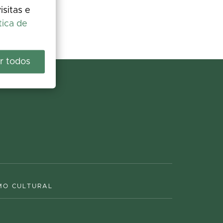
isitas e
tica de
r todos
MO CULTURAL