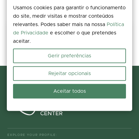
Usamos cookies para garantir o funcionamento
do site, medir visitas e mostrar conteúdos
relevantes. Podes saber mais na nossa
Política
Share your experience
de Privacidade
e escolher o que pretendes
aceitar.
Rate, leave a comment, and add photos. Your feedback improves the
information for everyone.
Gerir preferências
Participate now
Rejeitar opcionais
Aceitar todos
EXPLORE YOUR PROFILE: