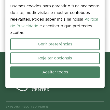
Usamos cookies para garantir o funcionamento
do site, medir visitas e mostrar conteúdos
relevantes. Podes saber mais na nossa
Política
Partilha a tua experiência
de Privacidade
e escolher o que pretendes
aceitar.
Avalia, deixa um comentário e acrescenta fotos. A tua opinião
melhora a informação para todos.
Gerir preferências
Participar agora
Rejeitar opcionais
Aceitar todos
EXPLORA PELO TEU PERFIL: