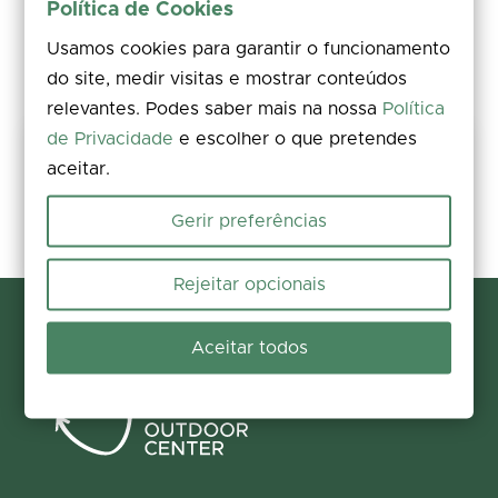
Política de Cookies
Usamos cookies para garantir o funcionamento
do site, medir visitas e mostrar conteúdos
relevantes. Podes saber mais na nossa
Política
de Privacidade
e escolher o que pretendes
Share your experience
aceitar.
Rate, leave a comment, and add photos. Your feedback improves the
information for everyone.
Gerir preferências
Participate now
Rejeitar opcionais
Aceitar todos