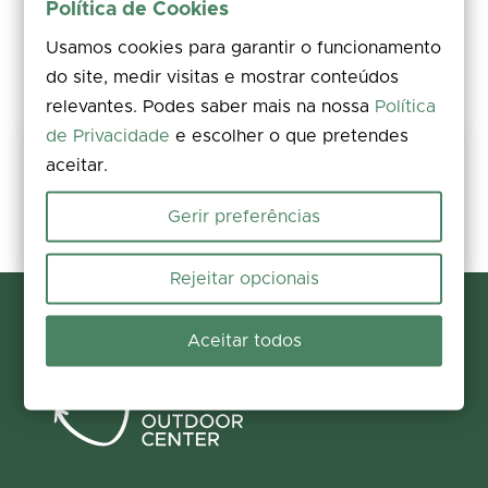
Política de Cookies
Usamos cookies para garantir o funcionamento
do site, medir visitas e mostrar conteúdos
relevantes. Podes saber mais na nossa
Política
de Privacidade
e escolher o que pretendes
Partilha a tua experiência
aceitar.
Avalia, deixa um comentário e acrescenta fotos. A tua opinião
melhora a informação para todos.
Gerir preferências
Participar agora
Rejeitar opcionais
Aceitar todos