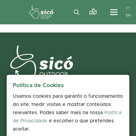
PT
EN
Política de Cookies
Usamos cookies para garantir o funcionamento
EXPLORA PELO TEU PERFIL:
do site, medir visitas e mostrar conteúdos
EM FAMÍLIA
PEREGRINAÇÃO
relevantes. Podes saber mais na nossa
Política
OBSERVAÇÃO DA NATUREZA
TURISMO CULTURAL
de Privacidade
e escolher o que pretendes
aceitar.
PROMOTORES:
FINANCIAMENTO: